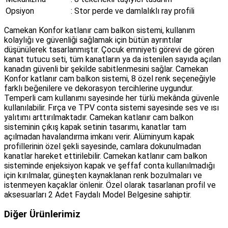
Opsiyon
: Stor perde ve damlalıklı ray profili
Camekan Konfor katlanır cam balkon sistemi, kullanım
kolaylığı ve güvenliği sağlamak için bütün ayrıntılar
düşünülerek tasarlanmıştır. Çocuk emniyeti görevi de gören
kanat tutucu seti, tüm kanatların ya da istenilen sayıda açılan
kanadın güvenli bir şekilde sabitlenmesini sağlar. Camekan
Konfor katlanır cam balkon sistemi, 8 özel renk seçeneğiyle
farklı beğenilere ve dekorasyon tercihlerine uygundur.
Temperli cam kullanımı sayesinde her türlü mekânda güvenle
kullanılabilir. Fırça ve TPV conta sistemi sayesinde ses ve ısı
yalıtımı arttırılmaktadır. Camekan katlanır cam balkon
sisteminin çıkış kapak setinin tasarımı, kanatlar tam
açılmadan havalandırma imkanı verir. Alüminyum kapak
profillerinin özel şekli sayesinde, camlara dokunulmadan
kanatlar hareket ettirilebilir. Camekan katlanır cam balkon
sisteminde enjeksiyon kapak ve şeffaf conta kullanılmadığı
için kırılmalar, güneşten kaynaklanan renk bozulmaları ve
istenmeyen kaçaklar önlenir. Özel olarak tasarlanan profil ve
aksesuarları 2 Adet Faydalı Model Belgesine sahiptir.
Diğer Ürünlerimiz