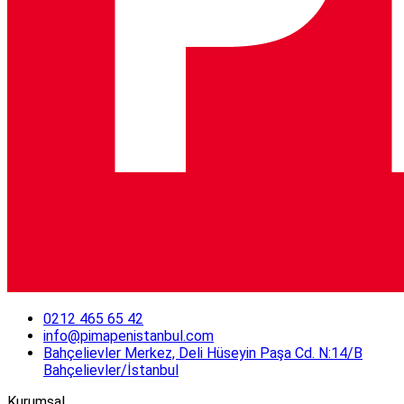
0212 465 65 42
info@pimapenistanbul.com
Bahçelievler Merkez, Deli Hüseyin Paşa Cd. N:14/B
Bahçelievler/İstanbul
Kurumsal