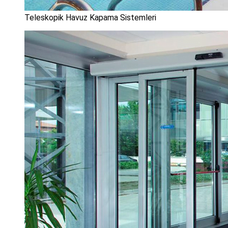
Teleskopik Havuz Kapama Sistemleri